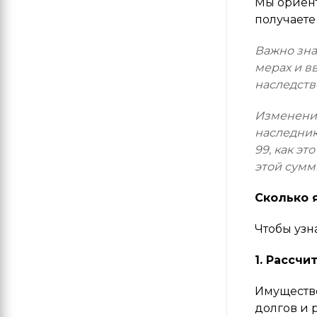
Мы ориен
получаете
Важно зна
мерах и в
наследств
Изменение
наследник
99, как э
этой сумм
Сколько 
Чтобы узн
1. Рассч
Имущество
долгов и 