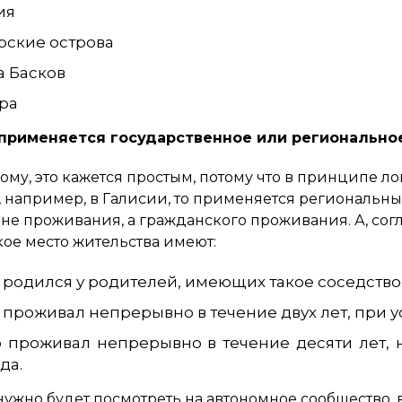
ия
рские острова
а Басков
ра
 применяется государственное или регионально
му, это кажется простым, потому что в принципе ло
 например, в Галиcии, то применяется региональными
не проживания, а гражданского проживания. А, сог
ое место жительства имеют:
о родился у родителей, имеющих такое соседство
о проживал непрерывно в течение двух лет, при у
то проживал непрерывно в течение десяти лет, 
да.
 нужно будет посмотреть на автономное сообщество,