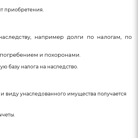
нт приобретения.
аследству, например долги по налогам, по
 погребением и похоронами.
ю базу налога на наследство.
и виду унаследованного имущества получается
ычеты.