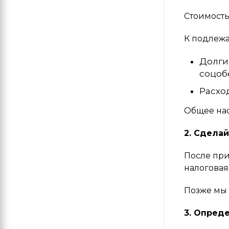
Стоимость
К подлежа
Долги
соцоб
Расхо
Общее нас
2. Сдела
После при
налоговая 
Позже мы 
3. Опред