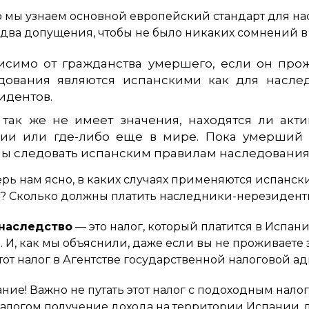
о мы узнаем основной европейский стандарт для н
два допущения, чтобы не было никаких сомнений в
исимо от гражданства умершего, если он про
дования являются испанскими как для насле
идентов.
 так же не имеет значения, находятся ли акти
ии или где-либо еще в мире. Пока умерший 
ы следовать испанским правилам наследования
перь нам ясно, в каких случаях применяются испанск
? Сколько должны платить наследники-нерезидент
 наследство
— это налог, который платится в Испани
. И, как мы объяснили, даже если вы не проживаете 
тот налог в Агентстве государственной налоговой а
мание! Важно не путать этот налог с подоходным нал
налогом получение дохода на территории Испании, 