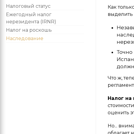
Налоговый статус
Как тольк
выделить 
Ежегодный налог
нерезидента (IRNR)
Незав
Налог на роскошь
насле
Наследование
нерез
Точно
Испан
должн
Что ж, те
регламент
Налог на
стоимости
оценить э
Но... вни
облагает 