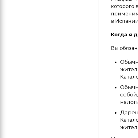
которого 
применимо
в Испании
Когда я 
Вы обязан
Обычн
жител
Катал
Обычн
собой
налоги
Дарен
Катал
жител