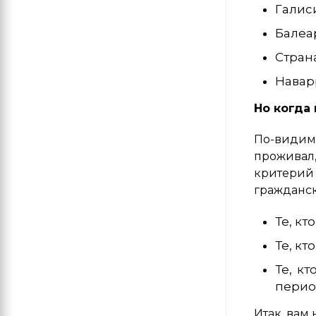
Галис
Балеа
Стран
Навар
Но когда
По-видимо
проживал,
критерий 
гражданск
Те, кт
Те, кт
Те, к
перио
Итак, вам