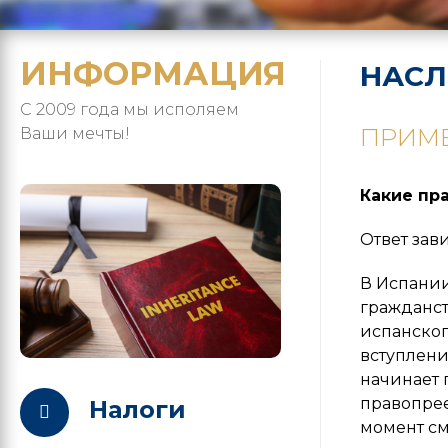
ИНФОРМАЦИЯ
НАСЛ
С 2009 года мы исполяем
ПРИМЕ
Ваши мечты!
Какие пр
Ответ зав
В Испании
гражданст
испанског
вступлени
начинает 
правопрее
Налоги
момент см