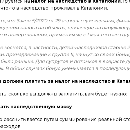
тируемся на
налог на наследство в Каталонии
, т
 что-то в наследство, проживал в Каталонии.
ть, что Закон 5/2020 от 29 апреля о фискальных, фи
ведении налога на объекты, влияющие на окружающу
о и пожертвования, применимые с 1 мая того же года
 коснется, в частности, детей-наследников старше 21
и, принадлежащие к группе II, начнут со своей бониф
то было раньше. Для супругов и потомков в возрасте 
ы. В обоих случаях бонус уменьшается в последующ
я должен платить за налог на наследство в Ката
ать, сколько вы должны заплатить, вам будет нужно:
итать наследственную массу
 рассчитывается путем суммирования реальной ст
расходов.