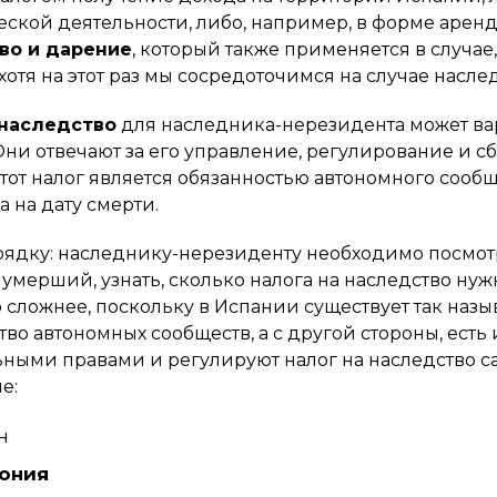
ской деятельности, либо, например, в форме аренд
во и дарение
, который также применяется в случа
хотя на этот раз мы сосредоточимся на случае наслед
 наследство
для наследника-нерезидента может вар
Они отвечают за его управление, регулирование и сб
 этот налог является обязанностью автономного соо
а на дату смерти.
рядку: наследнику-нерезиденту необходимо посмотр
умерший, узнать, сколько налога на наследство нужн
 сложнее, поскольку в Испании существует так на
во автономных сообществ, а с другой стороны, есть
ными правами и регулируют налог на наследство с
е:
н
ония