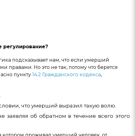
е регулирование?
гика подсказывает нам, что если умерший
 правами. Но это не так, потому что берется
ласно пункту
14.2 Гражданского кодекса
,
.
словии, что умерший выразил такую ​​волю.
не заявляя об обратном в течение всего этого
 в котором проживал умерший человек, от