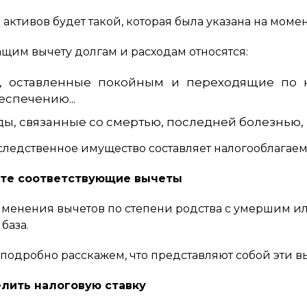
 активов будет такой, которая была указана на моме
щим вычету долгам и расходам относятся:
, оставленные покойным и переходящие по н
еспечению...
ды, связанные со смертью, последней болезнью,
ледственное имущество составляет налогооблагаему
йте соответствующие вычеты
менения вычетов по степени родства с умершим ил
база.
подробно расскажем, что представляют собой эти в
елить налоговую ставку