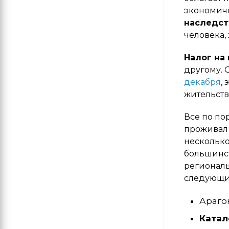
экономиче
наследст
человека, 
Налог на
другому. 
декабря
,
жительств
Все по по
проживал 
несколько
большинст
региональ
следующи
Араго
Катал